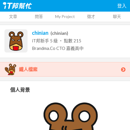
登入
文章
問答
My Project
徵才
聊天
chinian
(
chinian
)
iT邦新手
5
級 ‧ 點數
215
Brandma.Co
CTO
嘉義高中
鐵人檔案
個人背景