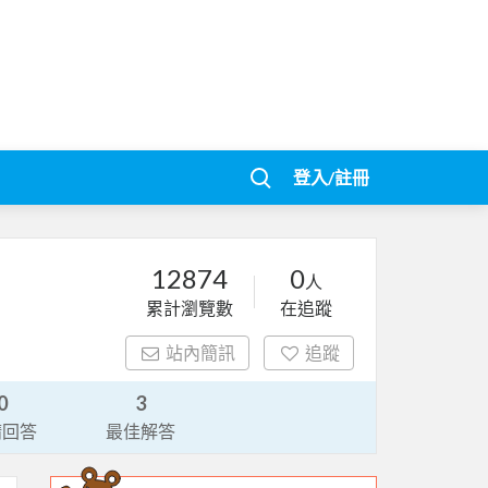
登入/註冊
12874
0
人
累計瀏覽數
在追蹤
站內簡訊
追蹤
0
3
請回答
最佳解答