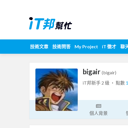
技術文章
技術問答
My Project
iT 徵才
聊
bigair
(bigair)
iT邦新手 2 級 ‧ 點數
個人背景