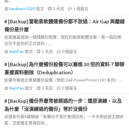
組...
由
hardness1020
發文
1 天前
1
個留言
# [Backup] 當勒索軟體連備份都不放過：Air Gap 與離線
備份是什麼
前面幾篇提過一個殘酷的現實：現在的勒索軟體攻擊，第一個目標
往往不是你的正式資料，...
由
RainPan
發文
2 天前
0
個留言
# [Backup] 為什麼備份設備可以塞進 30 倍的資料？聊聊
重複資料刪除（Deduplication）
如果你看過企業級備份設備（例如 Dell PowerProtect DD 系列）...
由
RainPan
發文
2 天前
0
個留言
# [Backup] 備份界最常被跳過的一步：還原演練，以及
為什麼「沒演練過的備份」等於沒備份
這個系列第4篇聊過「有備份不等於救得回來」，今天把這個主題收
尾：怎麼確定救得回來...