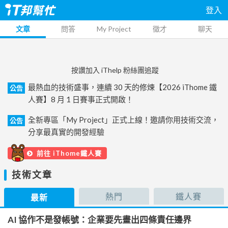
登入
文章
問答
My Project
徵才
聊天
按讚加入 iThelp 粉絲團追蹤
最熱血的技術盛事，連續 30 天的修煉【2026 iThome 鐵
公告
人賽】8 月 1 日賽事正式開啟！
全新專區「My Project」正式上線！邀請你用技術交流，
公告
分享最真實的開發經驗
前往 iThome鐵人賽
技術文章
熱門
鐵人賽
最新
AI 協作不是發帳號：企業要先畫出四條責任邊界