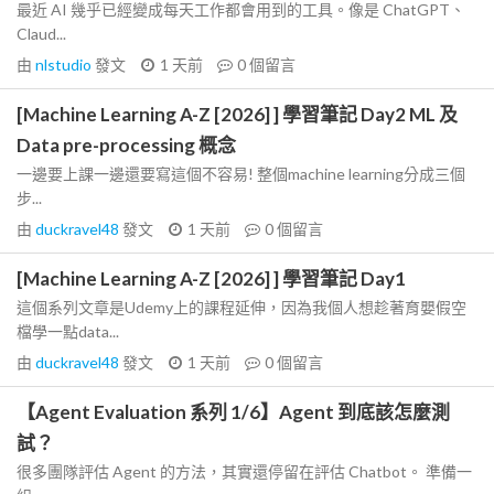
最近 AI 幾乎已經變成每天工作都會用到的工具。像是 ChatGPT、
Claud...
由
nlstudio
發文
1 天前
0
個留言
[Machine Learning A-Z [2026] ] 學習筆記 Day2 ML 及
Data pre-processing 概念
一邊要上課一邊還要寫這個不容易! 整個machine learning分成三個
步...
由
duckravel48
發文
1 天前
0
個留言
[Machine Learning A-Z [2026] ] 學習筆記 Day1
這個系列文章是Udemy上的課程延伸，因為我個人想趁著育嬰假空
檔學一點data...
由
duckravel48
發文
1 天前
0
個留言
【Agent Evaluation 系列 1/6】Agent 到底該怎麼測
試？
很多團隊評估 Agent 的方法，其實還停留在評估 Chatbot。 準備一