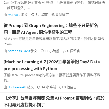
公司替工程師開好企業版 AI 帳號，治理其實還沒開始。 帳號只解決
「誰可以登入」...
由
ryanvale
發文
8 小時前
0
個留言
從 Prompt 到 Graph Engineering：這些不只是新名
詞，而是 AI Agent 踩坑後衍生的工程
AI Agent 可能是近年最容易出現新工程名詞的領域。 我們才剛學會
Prom...
由
hardness1020
發文
11 小時前
0
個留言
[Machine Learning A-Z [2026] ] 學習筆記 Day3 Data
pre-processing with Python
了解Data Pre-processing的概念後，接著就是要實作了 資料下載
的...
由
duckravel48
發文
14 小時前
0
個留言
【分享】台灣團隊開發 免費 AI Prompt 管理網站，終於
不用再到處找提示詞了