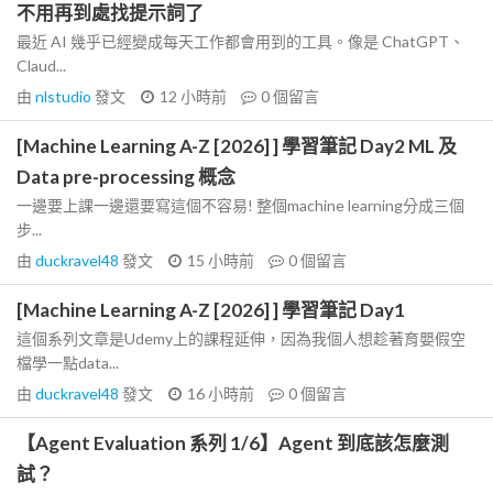
不用再到處找提示詞了
最近 AI 幾乎已經變成每天工作都會用到的工具。像是 ChatGPT、
Claud...
由
nlstudio
發文
12 小時前
0
個留言
[Machine Learning A-Z [2026] ] 學習筆記 Day2 ML 及
Data pre-processing 概念
一邊要上課一邊還要寫這個不容易! 整個machine learning分成三個
步...
由
duckravel48
發文
15 小時前
0
個留言
[Machine Learning A-Z [2026] ] 學習筆記 Day1
這個系列文章是Udemy上的課程延伸，因為我個人想趁著育嬰假空
檔學一點data...
由
duckravel48
發文
16 小時前
0
個留言
【Agent Evaluation 系列 1/6】Agent 到底該怎麼測
試？