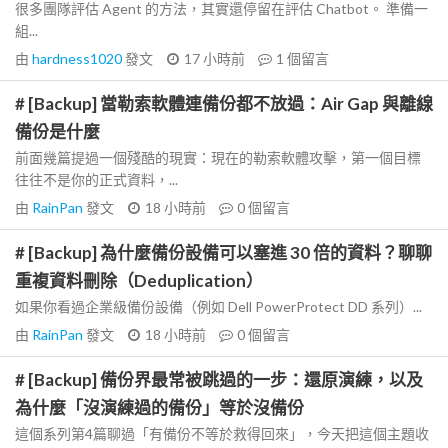
很多團隊評估 Agent 的方法，其實還停留在評估 Chatbot。 準備一
組...
由
hardness1020
發文
17 小時前
1
個留言
# [Backup] 當勒索軟體連備份都不放過：Air Gap 與離線
備份是什麼
前面幾篇提過一個殘酷的現實：現在的勒索軟體攻擊，第一個目標
往往不是你的正式資料，...
由
RainPan
發文
18 小時前
0
個留言
# [Backup] 為什麼備份設備可以塞進 30 倍的資料？聊聊
重複資料刪除（Deduplication）
如果你看過企業級備份設備（例如 Dell PowerProtect DD 系列）...
由
RainPan
發文
18 小時前
0
個留言
# [Backup] 備份界最常被跳過的一步：還原演練，以及
為什麼「沒演練過的備份」等於沒備份
這個系列第4篇聊過「有備份不等於救得回來」，今天把這個主題收