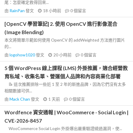
尾：怎麼確定救得回來...
由
RainPan
發文
18 小時前
0
個留言
[OpenCV 學習筆記] 2. 使用 OpenCV 進行影像混合
(Image Blending)
本文將簡單示範如何使用 OpenCV 的 addWeighted 方法進行圖片
的...
由
logohow1020
發文
20 小時前
0
個留言
5 個 WordPress 線上課程 (LMS) 外掛推薦，適合經營教
育私域、收集名單、營運個人品牌和內容商業化部署
📝 這次推薦排除一些近 1 至 2 年的新進品牌，因為它們沒有太多
相關數據可供...
由
Mack Chan
發文
1 天前
0
個留言
Wordfence 資安通報 | WooCommerce - Social Login |
CVE-2026-8457
WooCommerce Social Login 外掛爆出嚴重驗證繞過漏洞，使...