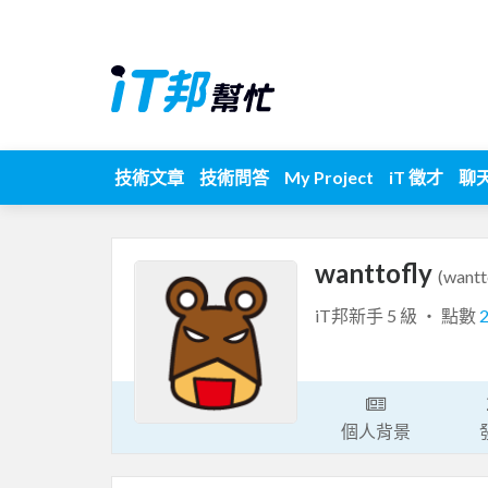
技術文章
技術問答
My Project
iT 徵才
聊
wanttofly
(wantt
iT邦新手 5 級 ‧ 點數
個人背景