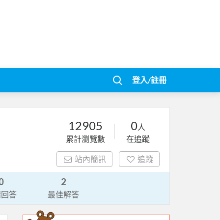
登入/註冊
12905
0
人
累計瀏覽數
在追蹤
站內簡訊
追蹤
0
2
請回答
最佳解答