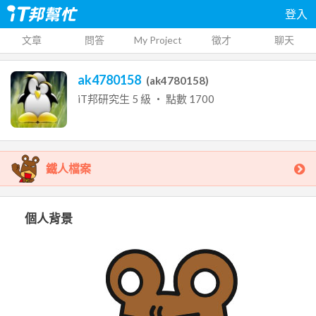
登入
文章
問答
My Project
徵才
聊天
ak4780158
(
ak4780158
)
iT邦研究生
5
級 ‧ 點數
1700
鐵人檔案
個人背景