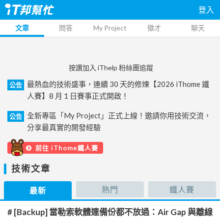
登入
文章
問答
My Project
徵才
聊天
按讚加入 iThelp 粉絲團追蹤
最熱血的技術盛事，連續 30 天的修煉【2026 iThome 鐵
公告
人賽】8 月 1 日賽事正式開啟！
全新專區「My Project」正式上線！邀請你用技術交流，
公告
分享最真實的開發經驗
前往 iThome鐵人賽
技術文章
熱門
鐵人賽
最新
# [Backup] 當勒索軟體連備份都不放過：Air Gap 與離線