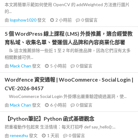
本文將簡單示範如何使用 OpenCV 的 addWeighted 方法進行圖片
的...
由
logohow1020
發文
2 小時前
0
個留言
5 個 WordPress 線上課程 (LMS) 外掛推薦，適合經營教
育私域、收集名單、營運個人品牌和內容商業化部署
📝 這次推薦排除一些近 1 至 2 年的新進品牌，因為它們沒有太多
相關數據可供...
由
Mack Chan
發文
5 小時前
0
個留言
Wordfence 資安通報 | WooCommerce - Social Login |
CVE-2026-8457
WooCommerce Social Login 外掛爆出嚴重驗證繞過漏洞，使...
由
Mack Chan
發文
6 小時前
0
個留言
【Python筆記】Python 函式基礎觀念
把重複動作包起來 生活情境：每天打招呼 def say_hello():...
由
reneezhu
發文
1 天前
0
個留言