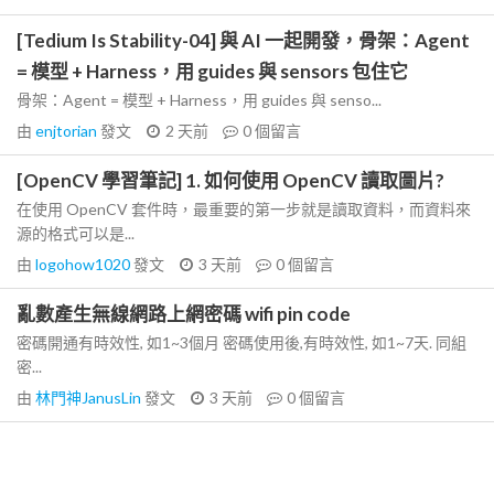
[Tedium Is Stability-04] 與 AI 一起開發，骨架：Agent
= 模型 + Harness，用 guides 與 sensors 包住它
骨架：Agent = 模型 + Harness，用 guides 與 senso...
由
enjtorian
發文
2 天前
0
個留言
[OpenCV 學習筆記] 1. 如何使用 OpenCV 讀取圖片?
在使用 OpenCV 套件時，最重要的第一步就是讀取資料，而資料來
源的格式可以是...
由
logohow1020
發文
3 天前
0
個留言
亂數產生無線網路上網密碼 wifi pin code
密碼開通有時效性, 如1~3個月 密碼使用後,有時效性, 如1~7天. 同組
密...
由
林門神JanusLin
發文
3 天前
0
個留言