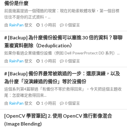
備份是什麼
前面幾篇提過一個殘酷的現實：現在的勒索軟體攻擊，第一個目標
往往不是你的正式資料，...
由
RainPan
發文
1 小時前
0
個留言
# [Backup] 為什麼備份設備可以塞進 30 倍的資料？聊聊
重複資料刪除（Deduplication）
如果你看過企業級備份設備（例如 Dell PowerProtect DD 系列）...
由
RainPan
發文
1 小時前
0
個留言
# [Backup] 備份界最常被跳過的一步：還原演練，以及
為什麼「沒演練過的備份」等於沒備份
這個系列第4篇聊過「有備份不等於救得回來」，今天把這個主題收
尾：怎麼確定救得回來...
由
RainPan
發文
1 小時前
0
個留言
[OpenCV 學習筆記] 2. 使用 OpenCV 進行影像混合
(Image Blending)