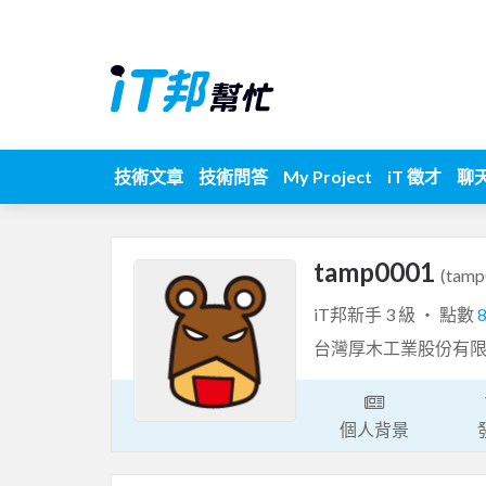
技術文章
技術問答
My Project
iT 徵才
聊
tamp0001
(tamp
iT邦新手 3 級 ‧ 點數
台灣厚木工業股份有
個人背景