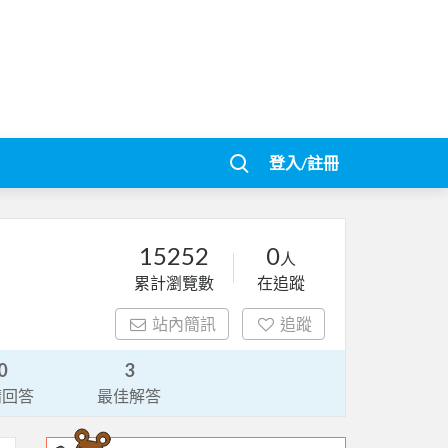
登入/註冊
15252
0
人
累計瀏覽數
在追蹤
站內簡訊
追蹤
0
3
請回答
最佳解答