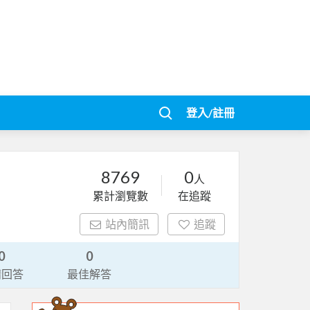
登入/註冊
8769
0
人
累計瀏覽數
在追蹤
站內簡訊
追蹤
0
0
請回答
最佳解答