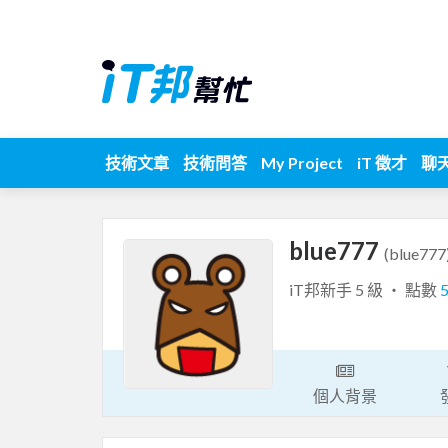
技術文章
技術問答
My Project
iT 徵才
聊
blue777
(blue777
iT邦新手 5 級 ‧ 點數
個人背景