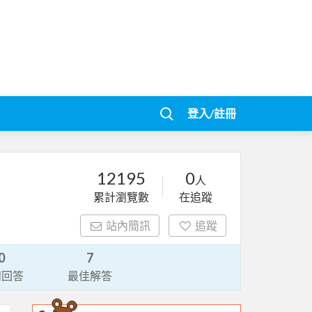
登入/註冊
12195
0
人
累計瀏覽數
在追蹤
站內簡訊
追蹤
0
7
請回答
最佳解答