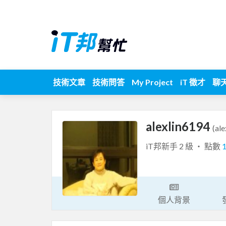
技術文章
技術問答
My Project
iT 徵才
聊
alexlin6194
(al
iT邦新手 2 級 ‧ 點數
個人背景