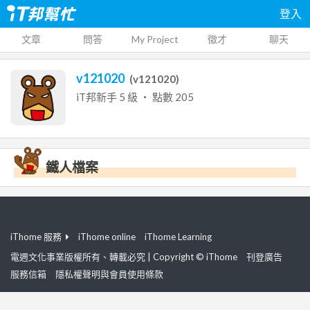
登入
文章
問答
My Project
徵才
聊天
v121020
(
v121020
)
iT邦新手
5
級 ‧ 點數
205
鐵人檔案
iThome 服務
iThome online
iThome Learning
電週文化事業版權所有、轉載必究 | Copyright © iThome
刊登廣告
服務信箱
隱私權聲明與會員使用條款