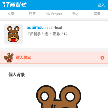
登入
文章
問答
My Project
徵才
聊天
adairhsu
(
adairhsu
)
iT邦新手
5
級 ‧ 點數
212
鐵人檔案
個人背景