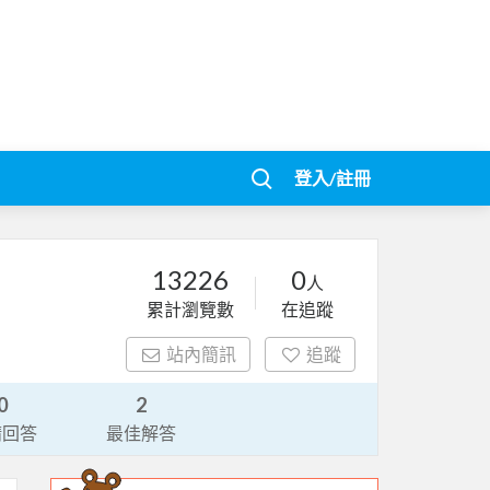
登入/註冊
13226
0
人
累計瀏覽數
在追蹤
站內簡訊
追蹤
0
2
請回答
最佳解答