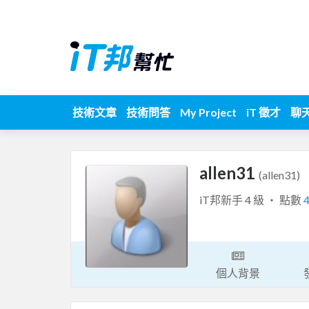
技術文章
技術問答
My Project
iT 徵才
聊
allen31
(allen31)
iT邦新手 4 級 ‧ 點數
個人背景