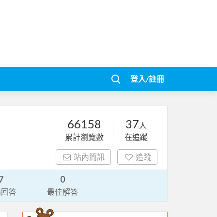
登入/註冊
66158
37
人
累計瀏覽數
在追蹤
站內簡訊
追蹤
7
0
請回答
最佳解答