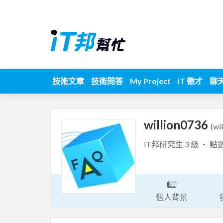
技術文章
技術問答
My Project
iT 徵才
聊
willion0736
(wi
iT邦研究生 3 級 ‧ 點
個人背景