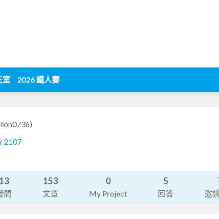
天室
2026 鐵人賽
llion0736)
數
2107
13
153
0
5
發問
文章
My Project
回答
邀