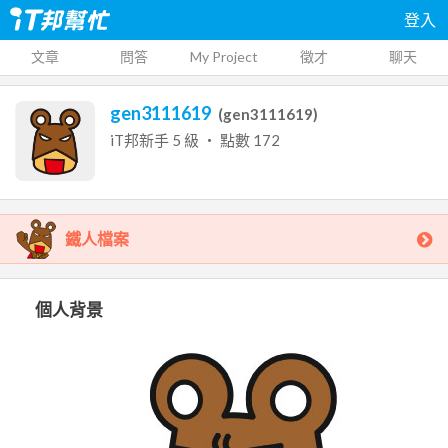
登入
文章
問答
My Project
徵才
聊天
gen3111619
(
gen3111619
)
iT邦新手
5
級 ‧ 點數
172
鐵人檔案
個人背景