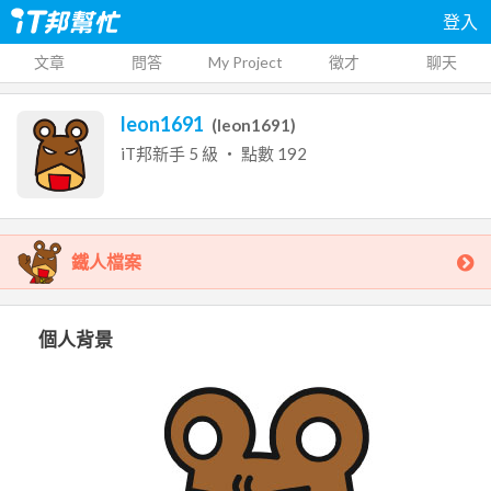
登入
文章
問答
My Project
徵才
聊天
leon1691
(
leon1691
)
iT邦新手
5
級 ‧ 點數
192
鐵人檔案
個人背景