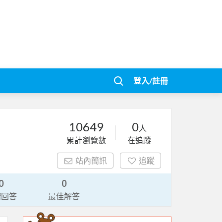
登入/註冊
10649
0
人
累計瀏覽數
在追蹤
站內簡訊
追蹤
0
0
請回答
最佳解答