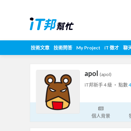
技術文章
技術問答
My Project
iT 徵才
聊
apol
(apol)
iT邦新手 4 級 ‧ 點數
個人背景