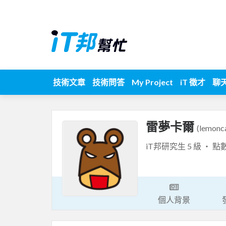
技術文章
技術問答
My Project
iT 徵才
聊
雷夢卡爾
(lemonc
iT邦研究生 5 級 ‧ 點
個人背景