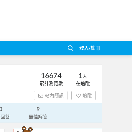
登入/註冊
16674
1
人
累計瀏覽數
在追蹤
站內簡訊
追蹤
0
9
請回答
最佳解答