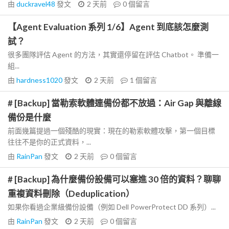
由
duckravel48
發文
2 天前
0
個留言
【Agent Evaluation 系列 1/6】Agent 到底該怎麼測
試？
很多團隊評估 Agent 的方法，其實還停留在評估 Chatbot。 準備一
組...
由
hardness1020
發文
2 天前
1
個留言
# [Backup] 當勒索軟體連備份都不放過：Air Gap 與離線
備份是什麼
前面幾篇提過一個殘酷的現實：現在的勒索軟體攻擊，第一個目標
往往不是你的正式資料，...
由
RainPan
發文
2 天前
0
個留言
# [Backup] 為什麼備份設備可以塞進 30 倍的資料？聊聊
重複資料刪除（Deduplication）
如果你看過企業級備份設備（例如 Dell PowerProtect DD 系列）...
由
RainPan
發文
2 天前
0
個留言