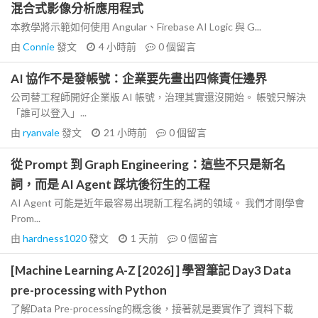
混合式影像分析應用程式
本教學將示範如何使用 Angular、Firebase AI Logic 與 G...
由
Connie
發文
4 小時前
0
個留言
AI 協作不是發帳號：企業要先畫出四條責任邊界
公司替工程師開好企業版 AI 帳號，治理其實還沒開始。 帳號只解決
「誰可以登入」...
由
ryanvale
發文
21 小時前
0
個留言
從 Prompt 到 Graph Engineering：這些不只是新名
詞，而是 AI Agent 踩坑後衍生的工程
AI Agent 可能是近年最容易出現新工程名詞的領域。 我們才剛學會
Prom...
由
hardness1020
發文
1 天前
0
個留言
[Machine Learning A-Z [2026] ] 學習筆記 Day3 Data
pre-processing with Python
了解Data Pre-processing的概念後，接著就是要實作了 資料下載