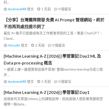
的...
由
duckravel48
發文
1 天前
0
個留言
【分享】台灣團隊開發 免費 AI Prompt 管理網站，終於
不用再到處找提示詞了
最近 AI 幾乎已經變成每天工作都會用到的工具。像是 ChatGPT、
Claud...
由
nlstudio
發文
2 天前
0
個留言
[Machine Learning A-Z [2026] ] 學習筆記 Day2 ML 及
Data pre-processing 概念
一邊要上課一邊還要寫這個不容易! 整個machine learning分成三個
步...
由
duckravel48
發文
2 天前
0
個留言
[Machine Learning A-Z [2026] ] 學習筆記 Day1
這個系列文章是Udemy上的課程延伸，因為我個人想趁著育嬰假空
檔學一點data...