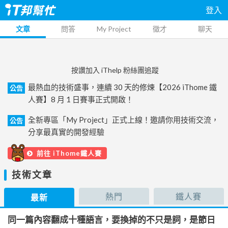
登入
文章
問答
My Project
徵才
聊天
按讚加入 iThelp 粉絲團追蹤
最熱血的技術盛事，連續 30 天的修煉【2026 iThome 鐵
公告
人賽】8 月 1 日賽事正式開啟！
全新專區「My Project」正式上線！邀請你用技術交流，
公告
分享最真實的開發經驗
前往 iThome鐵人賽
技術文章
熱門
鐵人賽
最新
同一篇內容翻成十種語言，要換掉的不只是詞，是節日