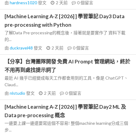
由
hardness1020
發文
2 天前
0
個留言
[Machine Learning A-Z [2026] ] 學習筆記 Day3 Data
pre-processing with Python
了解Data Pre-processing的概念後，接著就是要實作了 資料下載
的...
由
duckravel48
發文
2 天前
0
個留言
【分享】台灣團隊開發 免費 AI Prompt 管理網站，終於
不用再到處找提示詞了
最近 AI 幾乎已經變成每天工作都會用到的工具。像是 ChatGPT、
Claud...
由
nlstudio
發文
2 天前
0
個留言
[Machine Learning A-Z [2026] ] 學習筆記 Day2 ML 及
Data pre-processing 概念
一邊要上課一邊還要寫這個不容易! 整個machine learning分成三個
步...