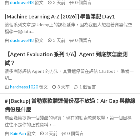
由
duckravel48
發文
3 天前
0
個留言
[Machine Learning A-Z [2026] ] 學習筆記 Day1
這個系列文章是Udemy上的課程延伸，因為我個人想趁著育嬰假空
檔學一點data...
由
duckravel48
發文
3 天前
0
個留言
【Agent Evaluation 系列 1/6】Agent 到底該怎麼測
試？
很多團隊評估 Agent 的方法，其實還停留在評估 Chatbot。 準備一
組...
由
hardness1020
發文
3 天前
1
個留言
# [Backup] 當勒索軟體連備份都不放過：Air Gap 與離線
備份是什麼
前面幾篇提過一個殘酷的現實：現在的勒索軟體攻擊，第一個目標
往往不是你的正式資料，...
由
RainPan
發文
3 天前
0
個留言