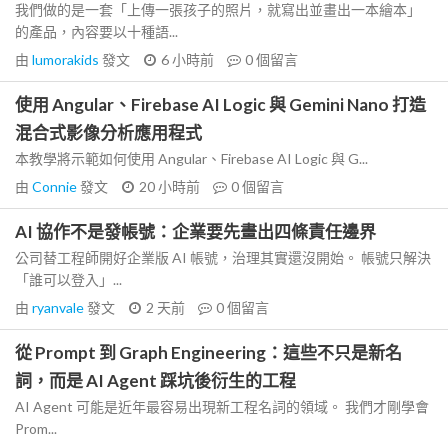
我們做的是一套「上傳一張孩子的照片，就寫出並畫出一本繪本」
的產品，內容要以十種語...
由
lumorakids
發文
6 小時前
0
個留言
使用 Angular、Firebase AI Logic 與 Gemini Nano 打造
混合式影像分析應用程式
本教學將示範如何使用 Angular、Firebase AI Logic 與 G...
由
Connie
發文
20 小時前
0
個留言
AI 協作不是發帳號：企業要先畫出四條責任邊界
公司替工程師開好企業版 AI 帳號，治理其實還沒開始。 帳號只解決
「誰可以登入」...
由
ryanvale
發文
2 天前
0
個留言
從 Prompt 到 Graph Engineering：這些不只是新名
詞，而是 AI Agent 踩坑後衍生的工程
AI Agent 可能是近年最容易出現新工程名詞的領域。 我們才剛學會
Prom...