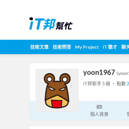
技術文章
技術問答
My Project
iT 徵才
聊
yoon1967
(yoon
iT邦新手 5 級 ‧ 點數
個人背景