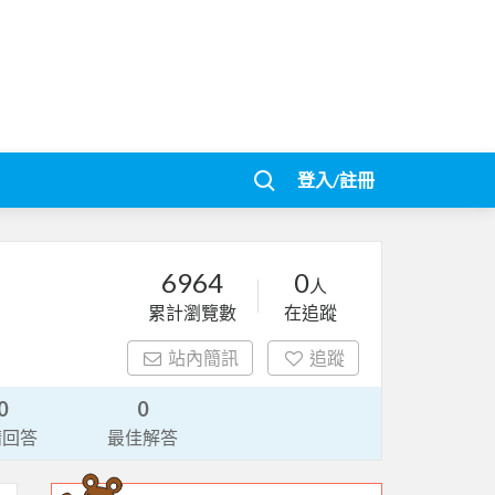
登入/註冊
6964
0
人
累計瀏覽數
在追蹤
站內簡訊
追蹤
0
0
請回答
最佳解答