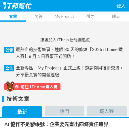
登入
文章
問答
My Project
徵才
聊天
按讚加入 iThelp 粉絲團追蹤
最熱血的技術盛事，連續 30 天的修煉【2026 iThome 鐵
公告
人賽】8 月 1 日賽事正式開啟！
全新專區「My Project」正式上線！邀請你用技術交流，
公告
分享最真實的開發經驗
前往 iThome鐵人賽
技術文章
熱門
鐵人賽
最新
AI 協作不是發帳號：企業要先畫出四條責任邊界