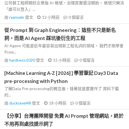
公司替工程師開好企業版 AI 帳號，治理其實還沒開始。 帳號只解決
「誰可以登入」...
由
ryanvale
發文
12 小時前
0
個留言
從 Prompt 到 Graph Engineering：這些不只是新名
詞，而是 AI Agent 踩坑後衍生的工程
AI Agent 可能是近年最容易出現新工程名詞的領域。 我們才剛學會
Prom...
由
hardness1020
發文
15 小時前
0
個留言
[Machine Learning A-Z [2026] ] 學習筆記 Day3 Data
pre-processing with Python
了解Data Pre-processing的概念後，接著就是要實作了 資料下載
的...
由
duckravel48
發文
18 小時前
0
個留言
【分享】台灣團隊開發 免費 AI Prompt 管理網站，終於
不用再到處找提示詞了