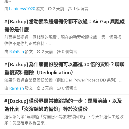
組...
由
hardness1020
發文
2 天前
1
個留言
# [Backup] 當勒索軟體連備份都不放過：Air Gap 與離線
備份是什麼
前面幾篇提過一個殘酷的現實：現在的勒索軟體攻擊，第一個目標
往往不是你的正式資料，...
由
RainPan
發文
2 天前
0
個留言
# [Backup] 為什麼備份設備可以塞進 30 倍的資料？聊聊
重複資料刪除（Deduplication）
如果你看過企業級備份設備（例如 Dell PowerProtect DD 系列）...
由
RainPan
發文
2 天前
0
個留言
# [Backup] 備份界最常被跳過的一步：還原演練，以及
為什麼「沒演練過的備份」等於沒備份
這個系列第4篇聊過「有備份不等於救得回來」，今天把這個主題收
尾：怎麼確定救得回來...