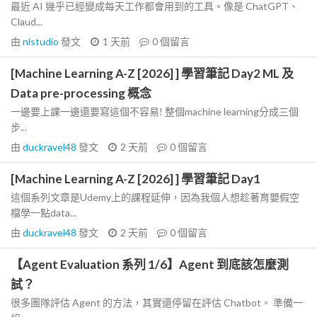
最近 AI 幾乎已經變成每天工作都會用到的工具。像是 ChatGPT、
Claud...
由
nlstudio
發文
1 天前
0
個留言
[Machine Learning A-Z [2026] ] 學習筆記 Day2 ML 及
Data pre-processing 概念
一邊要上課一邊還要寫這個不容易! 整個machine learning分成三個
步...
由
duckravel48
發文
2 天前
0
個留言
[Machine Learning A-Z [2026] ] 學習筆記 Day1
這個系列文章是Udemy上的課程延伸，因為我個人想趁著育嬰假空
檔學一點data...
由
duckravel48
發文
2 天前
0
個留言
【Agent Evaluation 系列 1/6】Agent 到底該怎麼測
試？
很多團隊評估 Agent 的方法，其實還停留在評估 Chatbot。 準備一