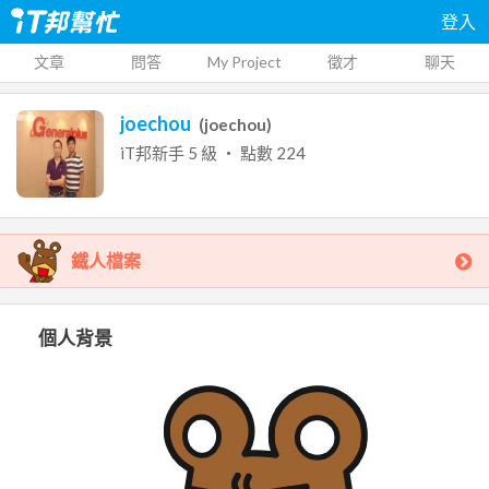
登入
文章
問答
My Project
徵才
聊天
joechou
(
joechou
)
iT邦新手
5
級 ‧ 點數
224
鐵人檔案
個人背景