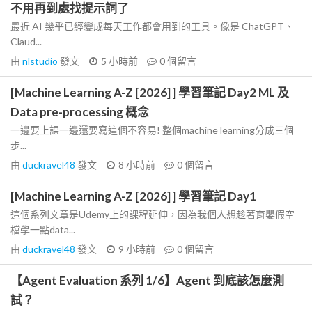
不用再到處找提示詞了
最近 AI 幾乎已經變成每天工作都會用到的工具。像是 ChatGPT、
Claud...
由
nlstudio
發文
5 小時前
0
個留言
[Machine Learning A-Z [2026] ] 學習筆記 Day2 ML 及
Data pre-processing 概念
一邊要上課一邊還要寫這個不容易! 整個machine learning分成三個
步...
由
duckravel48
發文
8 小時前
0
個留言
[Machine Learning A-Z [2026] ] 學習筆記 Day1
這個系列文章是Udemy上的課程延伸，因為我個人想趁著育嬰假空
檔學一點data...
由
duckravel48
發文
9 小時前
0
個留言
【Agent Evaluation 系列 1/6】Agent 到底該怎麼測
試？