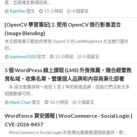
尾：怎麼確定救得回來...
由
RainPan
發文
11 小時前
0
個留言
[OpenCV 學習筆記] 2. 使用 OpenCV 進行影像混合
(Image Blending)
本文將簡單示範如何使用 OpenCV 的 addWeighted 方法進行圖片
的...
由
logohow1020
發文
12 小時前
0
個留言
5 個 WordPress 線上課程 (LMS) 外掛推薦，適合經營教
育私域、收集名單、營運個人品牌和內容商業化部署
📝 這次推薦排除一些近 1 至 2 年的新進品牌，因為它們沒有太多
相關數據可供...
由
Mack Chan
發文
16 小時前
0
個留言
Wordfence 資安通報 | WooCommerce - Social Login |
CVE-2026-8457
WooCommerce Social Login 外掛爆出嚴重驗證繞過漏洞，使...