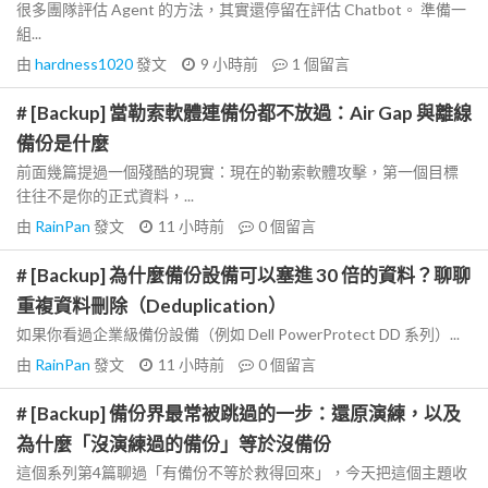
很多團隊評估 Agent 的方法，其實還停留在評估 Chatbot。 準備一
組...
由
hardness1020
發文
9 小時前
1
個留言
# [Backup] 當勒索軟體連備份都不放過：Air Gap 與離線
備份是什麼
前面幾篇提過一個殘酷的現實：現在的勒索軟體攻擊，第一個目標
往往不是你的正式資料，...
由
RainPan
發文
11 小時前
0
個留言
# [Backup] 為什麼備份設備可以塞進 30 倍的資料？聊聊
重複資料刪除（Deduplication）
如果你看過企業級備份設備（例如 Dell PowerProtect DD 系列）...
由
RainPan
發文
11 小時前
0
個留言
# [Backup] 備份界最常被跳過的一步：還原演練，以及
為什麼「沒演練過的備份」等於沒備份
這個系列第4篇聊過「有備份不等於救得回來」，今天把這個主題收