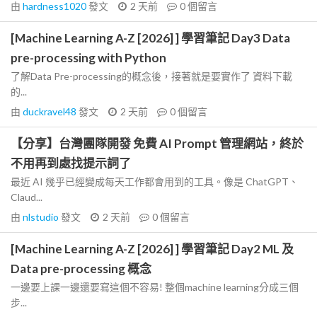
由
hardness1020
發文
2 天前
0
個留言
[Machine Learning A-Z [2026] ] 學習筆記 Day3 Data
pre-processing with Python
了解Data Pre-processing的概念後，接著就是要實作了 資料下載
的...
由
duckravel48
發文
2 天前
0
個留言
【分享】台灣團隊開發 免費 AI Prompt 管理網站，終於
不用再到處找提示詞了
最近 AI 幾乎已經變成每天工作都會用到的工具。像是 ChatGPT、
Claud...
由
nlstudio
發文
2 天前
0
個留言
[Machine Learning A-Z [2026] ] 學習筆記 Day2 ML 及
Data pre-processing 概念
一邊要上課一邊還要寫這個不容易! 整個machine learning分成三個
步...