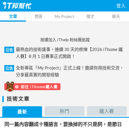
登入
文章
問答
My Project
徵才
聊天
按讚加入 iThelp 粉絲團追蹤
最熱血的技術盛事，連續 30 天的修煉【2026 iThome 鐵
公告
人賽】8 月 1 日賽事正式開啟！
全新專區「My Project」正式上線！邀請你用技術交流，
公告
分享最真實的開發經驗
前往 iThome鐵人賽
技術文章
熱門
鐵人賽
最新
同一篇內容翻成十種語言，要換掉的不只是詞，是節日