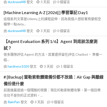
由
duckravel48
發文
3 天前
0
個留言
[Machine Learning A-Z [2026] ] 學習筆記 Day1
這個系列文章是Udemy上的課程延伸，因為我個人想趁著育嬰假空
檔學一點data...
由
duckravel48
發文
3 天前
0
個留言
【Agent Evaluation 系列 1/6】Agent 到底該怎麼測
試？
很多團隊評估 Agent 的方法，其實還停留在評估 Chatbot。 準備一
組...
由
hardness1020
發文
3 天前
1
個留言
# [Backup] 當勒索軟體連備份都不放過：Air Gap 與離線
備份是什麼
前面幾篇提過一個殘酷的現實：現在的勒索軟體攻擊，第一個目標
往往不是你的正式資料，...
由
RainPan
發文
3 天前
0
個留言