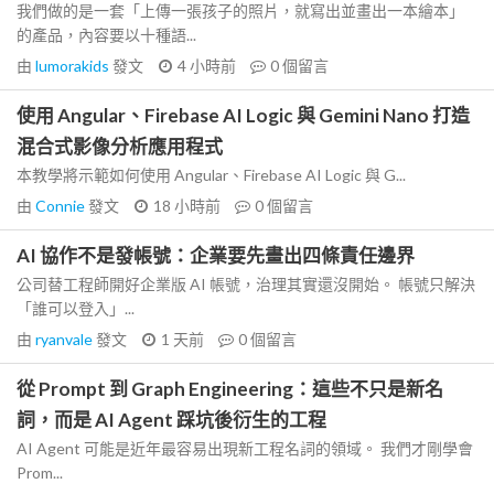
我們做的是一套「上傳一張孩子的照片，就寫出並畫出一本繪本」
的產品，內容要以十種語...
由
lumorakids
發文
4 小時前
0
個留言
使用 Angular、Firebase AI Logic 與 Gemini Nano 打造
混合式影像分析應用程式
本教學將示範如何使用 Angular、Firebase AI Logic 與 G...
由
Connie
發文
18 小時前
0
個留言
AI 協作不是發帳號：企業要先畫出四條責任邊界
公司替工程師開好企業版 AI 帳號，治理其實還沒開始。 帳號只解決
「誰可以登入」...
由
ryanvale
發文
1 天前
0
個留言
從 Prompt 到 Graph Engineering：這些不只是新名
詞，而是 AI Agent 踩坑後衍生的工程
AI Agent 可能是近年最容易出現新工程名詞的領域。 我們才剛學會
Prom...