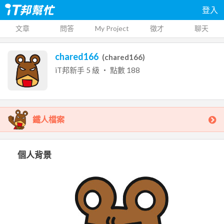
登入
文章
問答
My Project
徵才
聊天
chared166
(
chared166
)
iT邦新手
5
級 ‧ 點數
188
鐵人檔案
個人背景