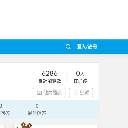
登入/註冊
6286
0
人
累計瀏覽數
在追蹤
站內簡訊
追蹤
0
0
請回答
最佳解答