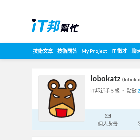
技術文章
技術問答
My Project
iT 徵才
聊
lobokatz
(loboka
iT邦新手 5 級 ‧ 點數
個人背景