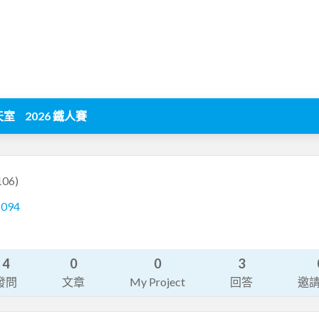
天室
2026 鐵人賽
106)
1094
4
0
0
3
發問
文章
My Project
回答
邀