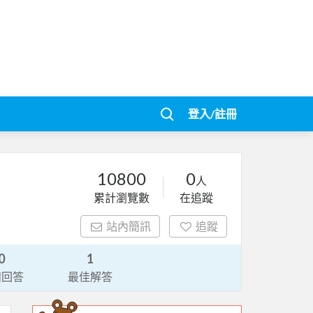
登入/註冊
10800
0
人
累計瀏覽數
在追蹤
站內簡訊
追蹤
0
1
請回答
最佳解答