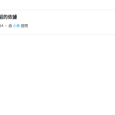
組的依據
14
‧ 由
小朱
提問