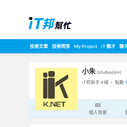
技術文章
技術問答
My Project
iT 徵才
聊
小朱
(studyazure)
iT邦新手 4 級 ‧ 點數
個人背景