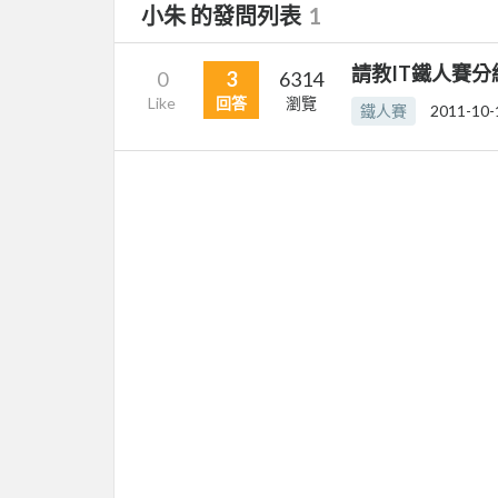
小朱 的發問列表
1
請教IT鐵人賽分
0
3
6314
Like
回答
瀏覽
鐵人賽
2011-10-