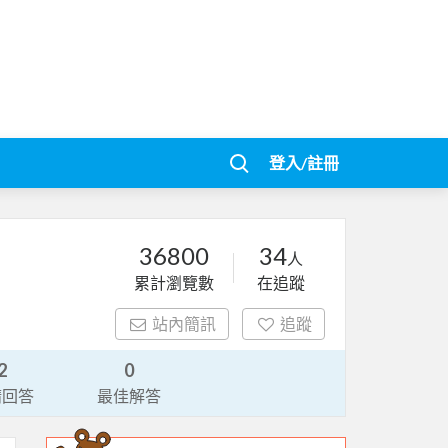
登入/註冊
36800
34
人
累計瀏覽數
在追蹤
站內簡訊
追蹤
2
0
請回答
最佳解答