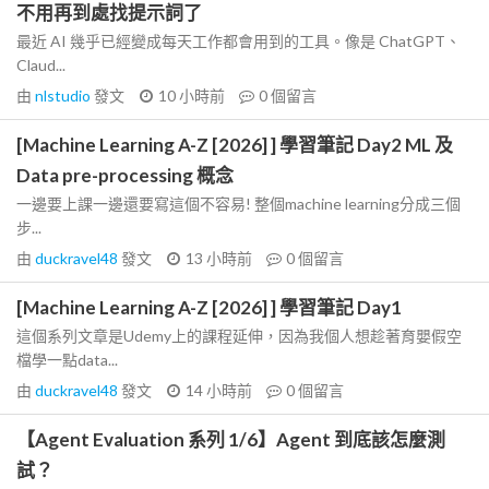
不用再到處找提示詞了
最近 AI 幾乎已經變成每天工作都會用到的工具。像是 ChatGPT、
Claud...
由
nlstudio
發文
10 小時前
0
個留言
[Machine Learning A-Z [2026] ] 學習筆記 Day2 ML 及
Data pre-processing 概念
一邊要上課一邊還要寫這個不容易! 整個machine learning分成三個
步...
由
duckravel48
發文
13 小時前
0
個留言
[Machine Learning A-Z [2026] ] 學習筆記 Day1
這個系列文章是Udemy上的課程延伸，因為我個人想趁著育嬰假空
檔學一點data...
由
duckravel48
發文
14 小時前
0
個留言
【Agent Evaluation 系列 1/6】Agent 到底該怎麼測
試？