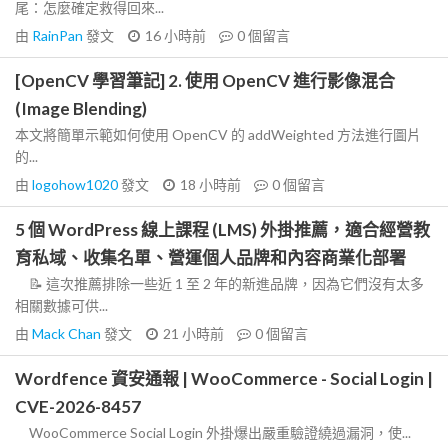
尾：怎麼確定救得回來...
由
RainPan
發文
16 小時前
0
個留言
[OpenCV 學習筆記] 2. 使用 OpenCV 進行影像混合
(Image Blending)
本文將簡單示範如何使用 OpenCV 的 addWeighted 方法進行圖片
的...
由
logohow1020
發文
18 小時前
0
個留言
5 個 WordPress 線上課程 (LMS) 外掛推薦，適合經營教
育私域、收集名單、營運個人品牌和內容商業化部署
📝 這次推薦排除一些近 1 至 2 年的新進品牌，因為它們沒有太多
相關數據可供...
由
Mack Chan
發文
21 小時前
0
個留言
Wordfence 資安通報 | WooCommerce - Social Login |
CVE-2026-8457
WooCommerce Social Login 外掛爆出嚴重驗證繞過漏洞，使...