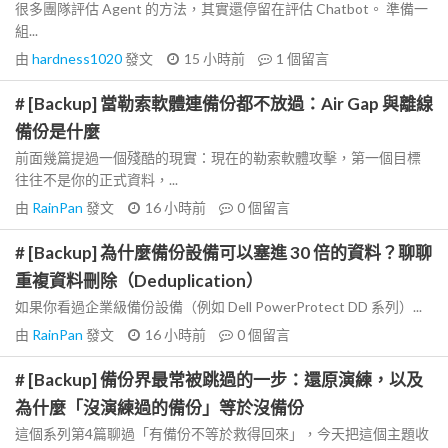
很多團隊評估 Agent 的方法，其實還停留在評估 Chatbot。 準備一
組...
由
hardness1020
發文
15 小時前
1
個留言
# [Backup] 當勒索軟體連備份都不放過：Air Gap 與離線
備份是什麼
前面幾篇提過一個殘酷的現實：現在的勒索軟體攻擊，第一個目標
往往不是你的正式資料，...
由
RainPan
發文
16 小時前
0
個留言
# [Backup] 為什麼備份設備可以塞進 30 倍的資料？聊聊
重複資料刪除（Deduplication）
如果你看過企業級備份設備（例如 Dell PowerProtect DD 系列）...
由
RainPan
發文
16 小時前
0
個留言
# [Backup] 備份界最常被跳過的一步：還原演練，以及
為什麼「沒演練過的備份」等於沒備份
這個系列第4篇聊過「有備份不等於救得回來」，今天把這個主題收