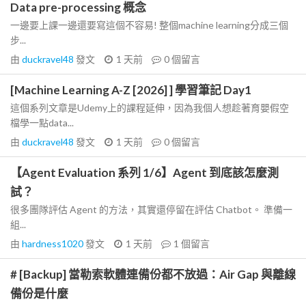
Data pre-processing 概念
一邊要上課一邊還要寫這個不容易! 整個machine learning分成三個
步...
由
duckravel48
發文
1 天前
0
個留言
[Machine Learning A-Z [2026] ] 學習筆記 Day1
這個系列文章是Udemy上的課程延伸，因為我個人想趁著育嬰假空
檔學一點data...
由
duckravel48
發文
1 天前
0
個留言
【Agent Evaluation 系列 1/6】Agent 到底該怎麼測
試？
很多團隊評估 Agent 的方法，其實還停留在評估 Chatbot。 準備一
組...
由
hardness1020
發文
1 天前
1
個留言
# [Backup] 當勒索軟體連備份都不放過：Air Gap 與離線
備份是什麼