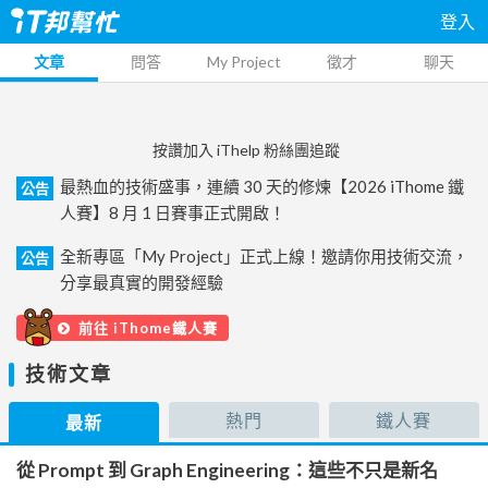
登入
文章
問答
My Project
徵才
聊天
按讚加入 iThelp 粉絲團追蹤
最熱血的技術盛事，連續 30 天的修煉【2026 iThome 鐵
公告
人賽】8 月 1 日賽事正式開啟！
全新專區「My Project」正式上線！邀請你用技術交流，
公告
分享最真實的開發經驗
前往 iThome鐵人賽
技術文章
熱門
鐵人賽
最新
從 Prompt 到 Graph Engineering：這些不只是新名