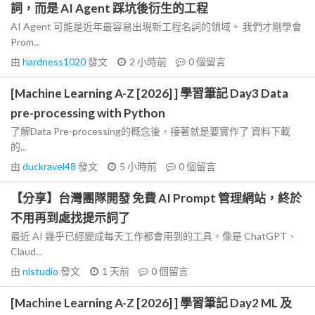
詞，而是 AI Agent 踩坑後衍生的工程
AI Agent 可能是近年最容易出現新工程名詞的領域。 我們才剛學會
Prom...
由
hardness1020
發文
2 小時前
0
個留言
[Machine Learning A-Z [2026] ] 學習筆記 Day3 Data
pre-processing with Python
了解Data Pre-processing的概念後，接著就是要實作了 資料下載
的...
由
duckravel48
發文
5 小時前
0
個留言
【分享】台灣團隊開發 免費 AI Prompt 管理網站，終於
不用再到處找提示詞了
最近 AI 幾乎已經變成每天工作都會用到的工具。像是 ChatGPT、
Claud...
由
nlstudio
發文
1 天前
0
個留言
[Machine Learning A-Z [2026] ] 學習筆記 Day2 ML 及