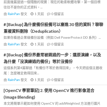
前面幾篇提過一個殘酷的現實：現在的勒索軟體攻擊，第一個目標
往往不是你的正式資料，...
由
RainPan
發文
1 天前
0
個留言
# [Backup] 為什麼備份設備可以塞進 30 倍的資料？聊聊
重複資料刪除（Deduplication）
如果你看過企業級備份設備（例如 Dell PowerProtect DD 系列）...
由
RainPan
發文
1 天前
0
個留言
# [Backup] 備份界最常被跳過的一步：還原演練，以及
為什麼「沒演練過的備份」等於沒備份
這個系列第4篇聊過「有備份不等於救得回來」，今天把這個主題收
尾：怎麼確定救得回來...
由
RainPan
發文
1 天前
0
個留言
[OpenCV 學習筆記] 2. 使用 OpenCV 進行影像混合
(Image Blending)
本文將簡單示範如何使用 OpenCV 的 addWeighted 方法進行圖片