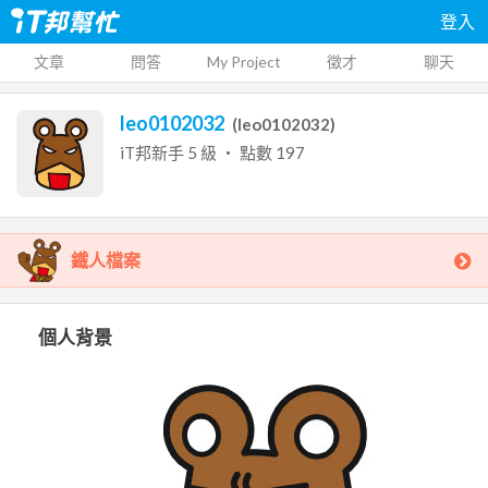
登入
文章
問答
My Project
徵才
聊天
leo0102032
(
leo0102032
)
iT邦新手
5
級 ‧ 點數
197
鐵人檔案
個人背景