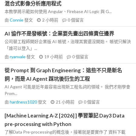
混合式影像分析應用程式
本教學將示範如何使用 Angular、Firebase AI Logic 與 G...
由
Connie
發文
2 小時前
0
個留言
AI 協作不是發帳號：企業要先畫出四條責任邊界
公司替工程師開好企業版 AI 帳號，治理其實還沒開始。 帳號只解決
「誰可以登入」...
由
ryanvale
發文
19 小時前
0
個留言
從 Prompt 到 Graph Engineering：這些不只是新名
詞，而是 AI Agent 踩坑後衍生的工程
AI Agent 可能是近年最容易出現新工程名詞的領域。 我們才剛學會
Prom...
由
hardness1020
發文
21 小時前
0
個留言
[Machine Learning A-Z [2026] ] 學習筆記 Day3 Data
pre-processing with Python
了解Data Pre-processing的概念後，接著就是要實作了 資料下載