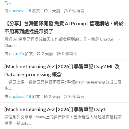
的...
由
duckravel48
發文
1 天前
0
個留言
【分享】台灣團隊開發 免費 AI Prompt 管理網站，終於
不用再到處找提示詞了
最近 AI 幾乎已經變成每天工作都會用到的工具。像是 ChatGPT、
Claud...
由
nlstudio
發文
2 天前
0
個留言
[Machine Learning A-Z [2026] ] 學習筆記 Day2 ML 及
Data pre-processing 概念
一邊要上課一邊還要寫這個不容易! 整個machine learning分成三個
步...
由
duckravel48
發文
2 天前
0
個留言
[Machine Learning A-Z [2026] ] 學習筆記 Day1
這個系列文章是Udemy上的課程延伸，因為我個人想趁著育嬰假空
檔學一點data...