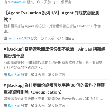
由
duckravel48
發文
2 天前
0
個留言
【Agent Evaluation 系列 1/6】Agent 到底該怎麼測
試？
很多團隊評估 Agent 的方法，其實還停留在評估 Chatbot。 準備一
組...
由
hardness1020
發文
2 天前
1
個留言
# [Backup] 當勒索軟體連備份都不放過：Air Gap 與離線
備份是什麼
前面幾篇提過一個殘酷的現實：現在的勒索軟體攻擊，第一個目標
往往不是你的正式資料，...
由
RainPan
發文
2 天前
0
個留言
# [Backup] 為什麼備份設備可以塞進 30 倍的資料？聊聊
重複資料刪除（Deduplication）
如果你看過企業級備份設備（例如 Dell PowerProtect DD 系列）...
由
RainPan
發文
2 天前
0
個留言