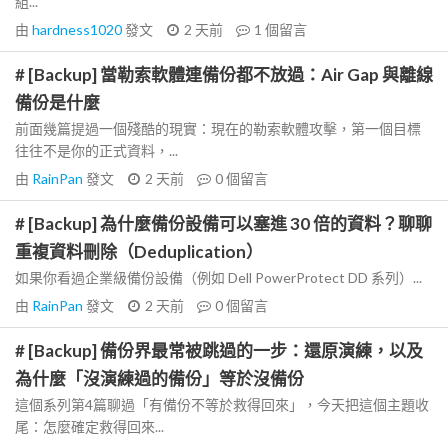
組...
由
hardness1020
發文
2 天前
1
個留言
# [Backup] 當勒索軟體連備份都不放過：Air Gap 與離線
備份是什麼
前面幾篇提過一個殘酷的現實：現在的勒索軟體攻擊，第一個目標
往往不是你的正式資料，...
由
RainPan
發文
2 天前
0
個留言
# [Backup] 為什麼備份設備可以塞進 30 倍的資料？聊聊
重複資料刪除（Deduplication）
如果你看過企業級備份設備（例如 Dell PowerProtect DD 系列）...
由
RainPan
發文
2 天前
0
個留言
# [Backup] 備份界最常被跳過的一步：還原演練，以及
為什麼「沒演練過的備份」等於沒備份
這個系列第4篇聊過「有備份不等於救得回來」，今天把這個主題收
尾：怎麼確定救得回來...