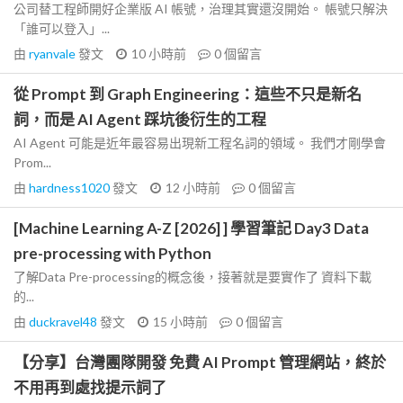
公司替工程師開好企業版 AI 帳號，治理其實還沒開始。 帳號只解決
「誰可以登入」...
由
ryanvale
發文
10 小時前
0
個留言
從 Prompt 到 Graph Engineering：這些不只是新名
詞，而是 AI Agent 踩坑後衍生的工程
AI Agent 可能是近年最容易出現新工程名詞的領域。 我們才剛學會
Prom...
由
hardness1020
發文
12 小時前
0
個留言
[Machine Learning A-Z [2026] ] 學習筆記 Day3 Data
pre-processing with Python
了解Data Pre-processing的概念後，接著就是要實作了 資料下載
的...
由
duckravel48
發文
15 小時前
0
個留言
【分享】台灣團隊開發 免費 AI Prompt 管理網站，終於
不用再到處找提示詞了