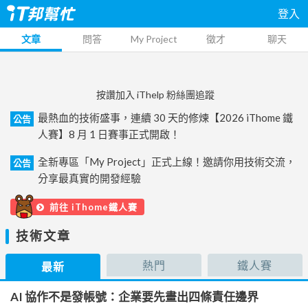
登入
文章
問答
My Project
徵才
聊天
按讚加入 iThelp 粉絲團追蹤
最熱血的技術盛事，連續 30 天的修煉【2026 iThome 鐵
公告
人賽】8 月 1 日賽事正式開啟！
全新專區「My Project」正式上線！邀請你用技術交流，
公告
分享最真實的開發經驗
前往 iThome鐵人賽
技術文章
熱門
鐵人賽
最新
AI 協作不是發帳號：企業要先畫出四條責任邊界