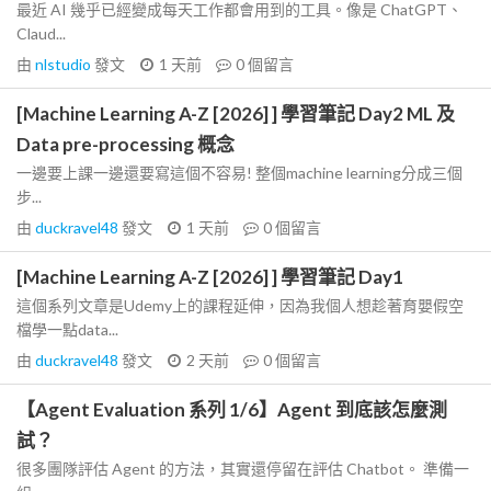
最近 AI 幾乎已經變成每天工作都會用到的工具。像是 ChatGPT、
Claud...
由
nlstudio
發文
1 天前
0
個留言
[Machine Learning A-Z [2026] ] 學習筆記 Day2 ML 及
Data pre-processing 概念
一邊要上課一邊還要寫這個不容易! 整個machine learning分成三個
步...
由
duckravel48
發文
1 天前
0
個留言
[Machine Learning A-Z [2026] ] 學習筆記 Day1
這個系列文章是Udemy上的課程延伸，因為我個人想趁著育嬰假空
檔學一點data...
由
duckravel48
發文
2 天前
0
個留言
【Agent Evaluation 系列 1/6】Agent 到底該怎麼測
試？
很多團隊評估 Agent 的方法，其實還停留在評估 Chatbot。 準備一