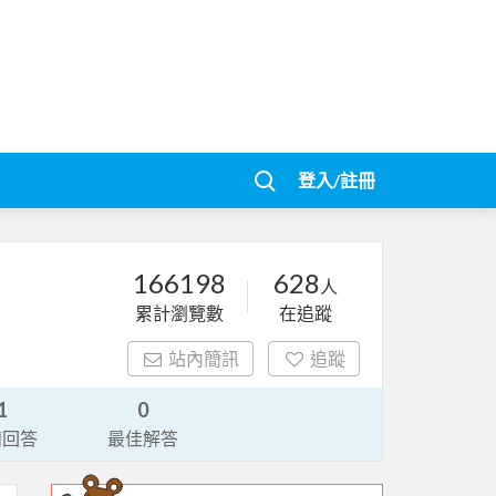
登入/註冊
166198
628
人
累計瀏覽數
在追蹤
站內簡訊
追蹤
1
0
請回答
最佳解答