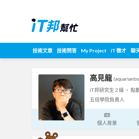
技術文章
技術問答
My Project
iT 徵才
聊
高見龍
(aquarianbo
iT邦研究生 2 級 ‧ 點
五倍學院負責人
個人背景