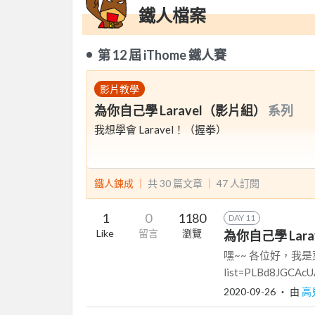
鐵人檔案
第 12 屆 iThome 鐵人賽
影片教學
為你自己學 Laravel（影片組）
系列
我想學會 Laravel！（握拳）
鐵人鍊成 ｜
共 30 篇文章 ｜
47
人訂閱
1
0
1180
DAY 11
Like
留言
瀏覽
為你自己學 Laravel 
嘿~~ 各位好，我是菜市場阿
list=PLBd8JGCAcUA
2020-09-26
‧ 由
高