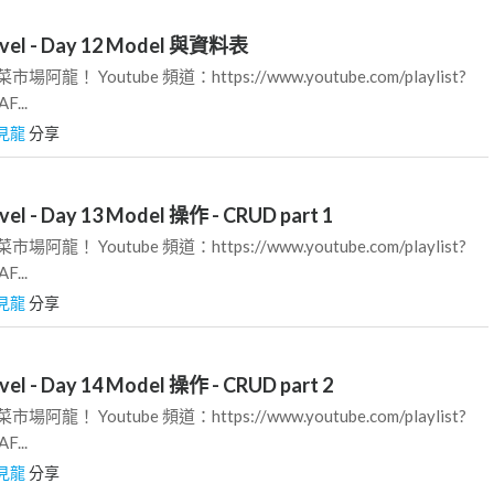
l - Day 12 Model 與資料表
龍！ Youtube 頻道：https://www.youtube.com/playlist?
F...
見龍
分享
 - Day 13 Model 操作 - CRUD part 1
龍！ Youtube 頻道：https://www.youtube.com/playlist?
F...
見龍
分享
 - Day 14 Model 操作 - CRUD part 2
龍！ Youtube 頻道：https://www.youtube.com/playlist?
F...
見龍
分享