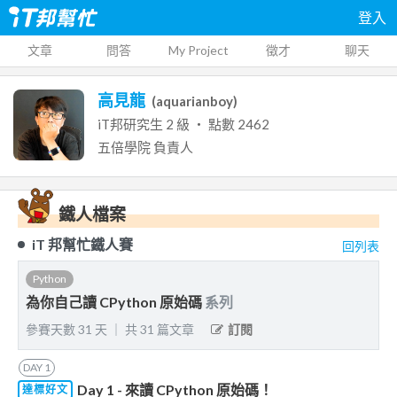
登入
文章
問答
My Project
徵才
聊天
高見龍
(
aquarianboy
)
iT邦研究生
2
級 ‧ 點數
2462
五倍學院
負責人
鐵人檔案
iT 邦幫忙鐵人賽
回列表
Python
為你自己讀 CPython 原始碼
系列
參賽天數
31
天
｜
共
31
篇文章
訂閱
DAY
1
Day 1 - 來讀 CPython 原始碼！
達標好文