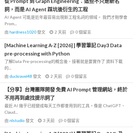
從 Prompt 到 Graph Engineering：這些不只是新名
詞，而是 AI Agent 踩坑後衍生的工程
AI Agent 可能是近年最容易出現新工程名詞的領域。 我們才剛學會
Prom...
由
hardness1020
發文
2 天前
0
個留言
[Machine Learning A-Z [2026] ] 學習筆記 Day3 Data
pre-processing with Python
了解Data Pre-processing的概念後，接著就是要實作了 資料下載
的...
由
duckravel48
發文
2 天前
0
個留言
【分享】台灣團隊開發 免費 AI Prompt 管理網站，終於
不用再到處找提示詞了
最近 AI 幾乎已經變成每天工作都會用到的工具。像是 ChatGPT、
Claud...
由
nlstudio
發文
3 天前
0
個留言