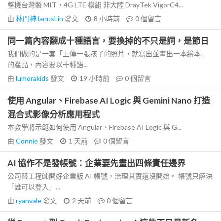
整機台灣製 MIT，4G LTE 模組 非大陸 DrayTek VigorC4...
由
林門神JanusLin
發文
8 小時前
0
個留言
同一篇內容翻成十種語言，要換掉的不只是詞，是節日
我們做的是一套「上傳一張孩子的照片，就寫出並畫出一本繪本」
的產品，內容要以十種語...
由
lumorakids
發文
19 小時前
0
個留言
使用 Angular、Firebase AI Logic 與 Gemini Nano 打造
混合式影像分析應用程式
本教學將示範如何使用 Angular、Firebase AI Logic 與 G...
由
Connie
發文
1 天前
0
個留言
AI 協作不是發帳號：企業要先畫出四條責任邊界
公司替工程師開好企業版 AI 帳號，治理其實還沒開始。 帳號只解決
「誰可以登入」...
由
ryanvale
發文
2 天前
0
個留言