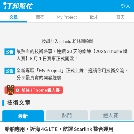
登入
文章
問答
My Project
徵才
聊天
按讚加入 iThelp 粉絲團追蹤
最熱血的技術盛事，連續 30 天的修煉【2026 iThome 鐵
公告
人賽】8 月 1 日賽事正式開啟！
全新專區「My Project」正式上線！邀請你用技術交流，
公告
分享最真實的開發經驗
前往 iThome鐵人賽
技術文章
熱門
鐵人賽
最新
船舶應用，近海 4G LTE，航運 Starlink 整合運用