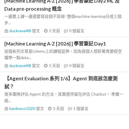
[Machine Learning A-Z [2026] ] 學習筆記 Day2 ML 及
Data pre-processing 概念
一邊要上課一邊還要寫這個不容易! 整個machine learning分成三個
步...
由
duckravel48
發文
3 天前
0
個留言
[Machine Learning A-Z [2026] ] 學習筆記 Day1
這個系列文章是Udemy上的課程延伸，因為我個人想趁著育嬰假空
檔學一點data...
由
duckravel48
發文
3 天前
0
個留言
【Agent Evaluation 系列 1/6】Agent 到底該怎麼測
試？
很多團隊評估 Agent 的方法，其實還停留在評估 Chatbot。 準備一
組...
由
hardness1020
發文
3 天前
1
個留言