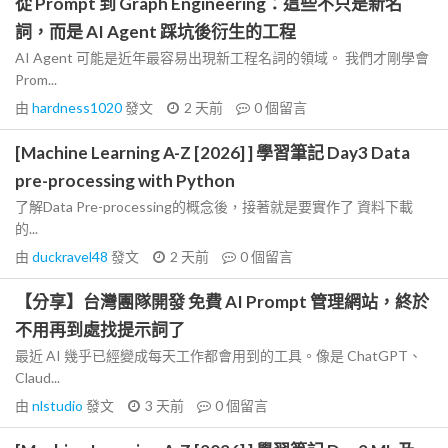
從 Prompt 到 Graph Engineering：這些不只是新名
詞，而是 AI Agent 踩坑後衍生的工程
AI Agent 可能是近年最容易出現新工程名詞的領域。 我們才剛學會
Prom...
由
hardness1020
發文
2 天前
0
個留言
[Machine Learning A-Z [2026] ] 學習筆記 Day3 Data
pre-processing with Python
了解Data Pre-processing的概念後，接著就是要實作了 資料下載
的...
由
duckravel48
發文
2 天前
0
個留言
【分享】台灣團隊開發 免費 AI Prompt 管理網站，終於
不用再到處找提示詞了
最近 AI 幾乎已經變成每天工作都會用到的工具。像是 ChatGPT、
Claud...
由
nlstudio
發文
3 天前
0
個留言