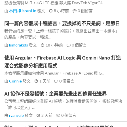
整機台灣製 MIT，4G LTE 模組 非大陸 DrayTek VigorC4...
由
林門神JanusLin
發文
8 小時前
0
個留言
同一篇內容翻成十種語言，要換掉的不只是詞，是節日
我們做的是一套「上傳一張孩子的照片，就寫出並畫出一本繪本」
的產品，內容要以十種語...
由
lumorakids
發文
18 小時前
0
個留言
使用 Angular、Firebase AI Logic 與 Gemini Nano 打造
混合式影像分析應用程式
本教學將示範如何使用 Angular、Firebase AI Logic 與 G...
由
Connie
發文
1 天前
0
個留言
AI 協作不是發帳號：企業要先畫出四條責任邊界
公司替工程師開好企業版 AI 帳號，治理其實還沒開始。 帳號只解決
「誰可以登入」...
由
ryanvale
發文
2 天前
0
個留言