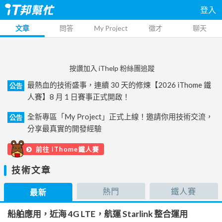
登入
文章
問答
My Project
徵才
聊天
按讚加入 iThelp 粉絲團追蹤
最熱血的技術盛事，連續 30 天的修煉【2026 iThome 鐵
公告
人賽】8 月 1 日賽事正式開啟！
全新專區「My Project」正式上線！邀請你用技術交流，
公告
分享最真實的開發經驗
前往 iThome鐵人賽
技術文章
熱門
鐵人賽
最新
船舶應用，近海 4G LTE，航運 Starlink 整合運用