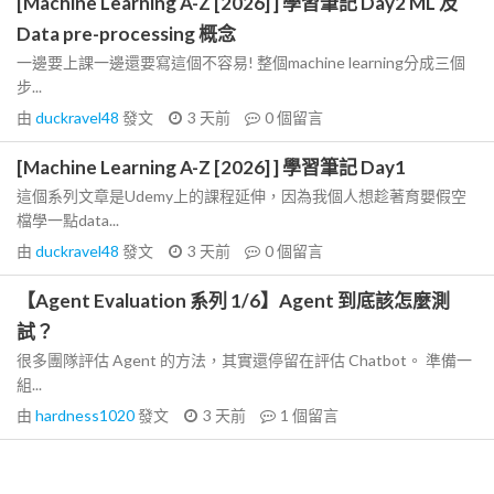
[Machine Learning A-Z [2026] ] 學習筆記 Day2 ML 及
Data pre-processing 概念
一邊要上課一邊還要寫這個不容易! 整個machine learning分成三個
步...
由
duckravel48
發文
3 天前
0
個留言
[Machine Learning A-Z [2026] ] 學習筆記 Day1
這個系列文章是Udemy上的課程延伸，因為我個人想趁著育嬰假空
檔學一點data...
由
duckravel48
發文
3 天前
0
個留言
【Agent Evaluation 系列 1/6】Agent 到底該怎麼測
試？
很多團隊評估 Agent 的方法，其實還停留在評估 Chatbot。 準備一
組...
由
hardness1020
發文
3 天前
1
個留言