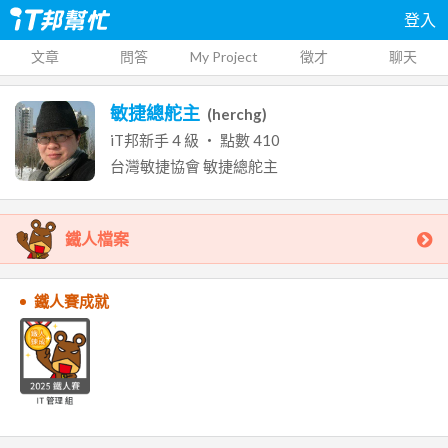
登入
文章
問答
My Project
徵才
聊天
敏捷總舵主
(
herchg
)
iT邦新手
4
級 ‧ 點數
410
台灣敏捷協會
敏捷總舵主
鐵人檔案
鐵人賽成就