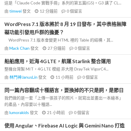
這是「Claude Code 實戰手冊」系列的第五篇(G5)。G3 講了 CL...
由
timwei
發文
12 分鐘前
0
個留言
WordPress 7.1 版本將於 8 月 19 日發布，其中表格無障
礙功能引發用戶群的擔憂？
WordPress 7.1 版本會變更 HTML 裡的 Table 的結構，其...
由
Mack Chan
發文
27 分鐘前
0
個留言
船舶應用，近海 4G LTE，航運 Starlink 整合運用
整機台灣製 MIT，4G LTE 模組 非大陸 DrayTek VigorC4...
由
林門神JanusLin
發文
11 小時前
0
個留言
同一篇內容翻成十種語言，要換掉的不只是詞，是節日
我們做的是一套「上傳一張孩子的照片，就寫出並畫出一本繪本」
的產品，內容要以十種語...
由
lumorakids
發文
21 小時前
0
個留言
使用 Angular、Firebase AI Logic 與 Gemini Nano 打造