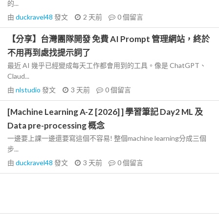
的...
由
duckravel48
發文
2 天前
0
個留言
【分享】台灣團隊開發 免費 AI Prompt 管理網站，終於
不用再到處找提示詞了
最近 AI 幾乎已經變成每天工作都會用到的工具。像是 ChatGPT、
Claud...
由
nlstudio
發文
3 天前
0
個留言
[Machine Learning A-Z [2026] ] 學習筆記 Day2 ML 及
Data pre-processing 概念
一邊要上課一邊還要寫這個不容易! 整個machine learning分成三個
步...
由
duckravel48
發文
3 天前
0
個留言