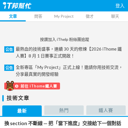
登入
文章
問答
My Project
徵才
聊天
按讚加入 iThelp 粉絲團追蹤
最熱血的技術盛事，連續 30 天的修煉【2026 iThome 鐵
公告
人賽】8 月 1 日賽事正式開啟！
全新專區「My Project」正式上線！邀請你用技術交流，
公告
分享最真實的開發經驗
前往 iThome鐵人賽
技術文章
熱門
鐵人賽
最新
換 section 不斷線 — 把「當下進度」交接給下一個對話