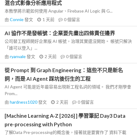
混合式影像分析應用程式
本教學將示範如何使用 Angular、Firebase AI Logic 與 G...
由
Connie
發文
1 天前
0
個留言
AI 協作不是發帳號：企業要先畫出四條責任邊界
公司替工程師開好企業版 AI 帳號，治理其實還沒開始。 帳號只解決
「誰可以登入」...
由
ryanvale
發文
2 天前
0
個留言
從 Prompt 到 Graph Engineering：這些不只是新名
詞，而是 AI Agent 踩坑後衍生的工程
AI Agent 可能是近年最容易出現新工程名詞的領域。 我們才剛學會
Prom...
由
hardness1020
發文
2 天前
0
個留言
[Machine Learning A-Z [2026] ] 學習筆記 Day3 Data
pre-processing with Python
了解Data Pre-processing的概念後，接著就是要實作了 資料下載