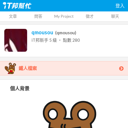
登入
文章
問答
My Project
徵才
聊天
qmousou
(
qmousou
)
iT邦新手
5
級 ‧ 點數
280
鐵人檔案
個人背景