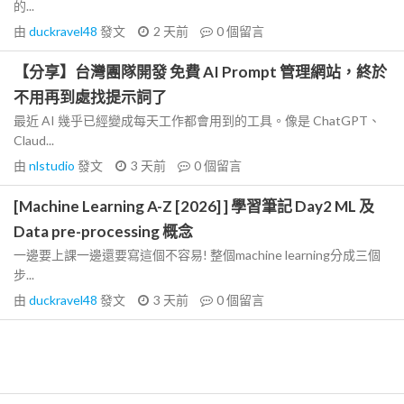
的...
由
duckravel48
發文
2 天前
0
個留言
【分享】台灣團隊開發 免費 AI Prompt 管理網站，終於
不用再到處找提示詞了
最近 AI 幾乎已經變成每天工作都會用到的工具。像是 ChatGPT、
Claud...
由
nlstudio
發文
3 天前
0
個留言
[Machine Learning A-Z [2026] ] 學習筆記 Day2 ML 及
Data pre-processing 概念
一邊要上課一邊還要寫這個不容易! 整個machine learning分成三個
步...
由
duckravel48
發文
3 天前
0
個留言