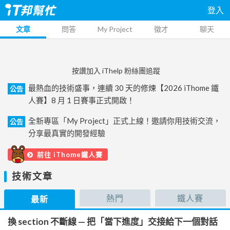
登入
文章
問答
My Project
徵才
聊天
按讚加入 iThelp 粉絲團追蹤
最熱血的技術盛事，連續 30 天的修煉【2026 iThome 鐵
公告
人賽】8 月 1 日賽事正式開啟！
全新專區「My Project」正式上線！邀請你用技術交流，
公告
分享最真實的開發經驗
前往 iThome鐵人賽
技術文章
熱門
鐵人賽
最新
換 section 不斷線 — 把「當下進度」交接給下一個對話