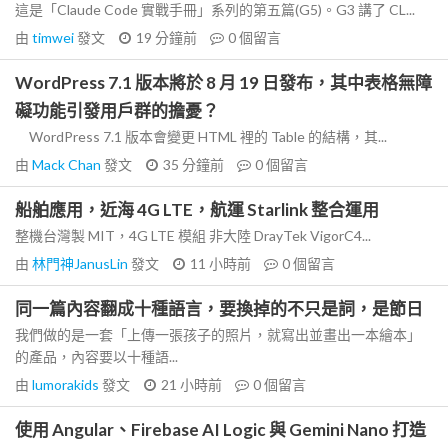
這是「Claude Code 實戰手冊」系列的第五篇(G5)。G3 講了 CL...
由
timwei
發文
19 分鐘前
0
個留言
WordPress 7.1 版本將於 8 月 19 日發布，其中表格無障
礙功能引發用戶群的擔憂？
WordPress 7.1 版本會變更 HTML 裡的 Table 的結構，其...
由
Mack Chan
發文
35 分鐘前
0
個留言
船舶應用，近海 4G LTE，航運 Starlink 整合運用
整機台灣製 MIT，4G LTE 模組 非大陸 DrayTek VigorC4...
由
林門神JanusLin
發文
11 小時前
0
個留言
同一篇內容翻成十種語言，要換掉的不只是詞，是節日
我們做的是一套「上傳一張孩子的照片，就寫出並畫出一本繪本」
的產品，內容要以十種語...
由
lumorakids
發文
21 小時前
0
個留言
使用 Angular、Firebase AI Logic 與 Gemini Nano 打造