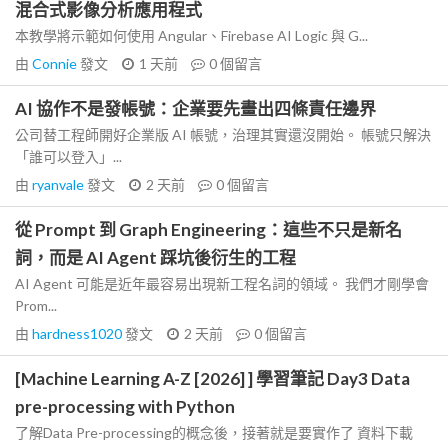
混合式影像分析應用程式
本教學將示範如何使用 Angular、Firebase AI Logic 與 G...
由
Connie
發文
1 天前
0
個留言
AI 協作不是發帳號：企業要先畫出四條責任邊界
公司替工程師開好企業版 AI 帳號，治理其實還沒開始。 帳號只解決
「誰可以登入」...
由
ryanvale
發文
2 天前
0
個留言
從 Prompt 到 Graph Engineering：這些不只是新名
詞，而是 AI Agent 踩坑後衍生的工程
AI Agent 可能是近年最容易出現新工程名詞的領域。 我們才剛學會
Prom...
由
hardness1020
發文
2 天前
0
個留言
[Machine Learning A-Z [2026] ] 學習筆記 Day3 Data
pre-processing with Python
了解Data Pre-processing的概念後，接著就是要實作了 資料下載