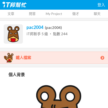
登入
文章
問答
My Project
徵才
聊天
pac2004
(
pac2004
)
iT邦新手
5
級 ‧ 點數
244
鐵人檔案
個人背景