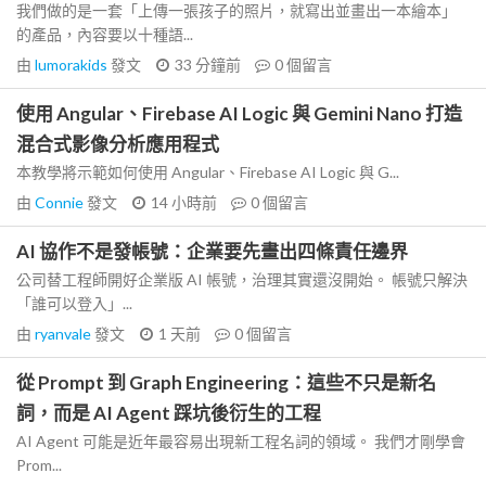
我們做的是一套「上傳一張孩子的照片，就寫出並畫出一本繪本」
的產品，內容要以十種語...
由
lumorakids
發文
33 分鐘前
0
個留言
使用 Angular、Firebase AI Logic 與 Gemini Nano 打造
混合式影像分析應用程式
本教學將示範如何使用 Angular、Firebase AI Logic 與 G...
由
Connie
發文
14 小時前
0
個留言
AI 協作不是發帳號：企業要先畫出四條責任邊界
公司替工程師開好企業版 AI 帳號，治理其實還沒開始。 帳號只解決
「誰可以登入」...
由
ryanvale
發文
1 天前
0
個留言
從 Prompt 到 Graph Engineering：這些不只是新名
詞，而是 AI Agent 踩坑後衍生的工程
AI Agent 可能是近年最容易出現新工程名詞的領域。 我們才剛學會
Prom...