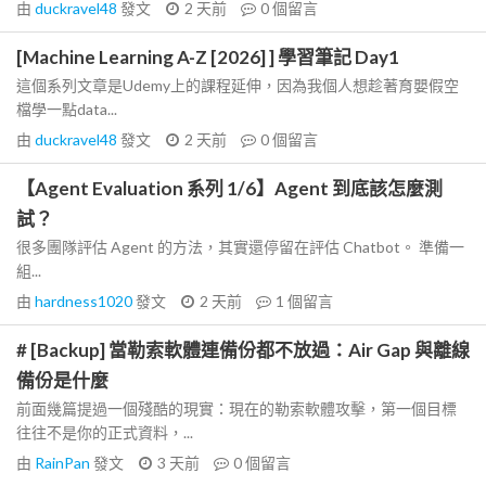
由
duckravel48
發文
2 天前
0
個留言
[Machine Learning A-Z [2026] ] 學習筆記 Day1
這個系列文章是Udemy上的課程延伸，因為我個人想趁著育嬰假空
檔學一點data...
由
duckravel48
發文
2 天前
0
個留言
【Agent Evaluation 系列 1/6】Agent 到底該怎麼測
試？
很多團隊評估 Agent 的方法，其實還停留在評估 Chatbot。 準備一
組...
由
hardness1020
發文
2 天前
1
個留言
# [Backup] 當勒索軟體連備份都不放過：Air Gap 與離線
備份是什麼
前面幾篇提過一個殘酷的現實：現在的勒索軟體攻擊，第一個目標
往往不是你的正式資料，...
由
RainPan
發文
3 天前
0
個留言