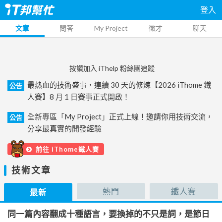
登入
文章
問答
My Project
徵才
聊天
按讚加入 iThelp 粉絲團追蹤
最熱血的技術盛事，連續 30 天的修煉【2026 iThome 鐵
公告
人賽】8 月 1 日賽事正式開啟！
全新專區「My Project」正式上線！邀請你用技術交流，
公告
分享最真實的開發經驗
前往 iThome鐵人賽
技術文章
熱門
鐵人賽
最新
同一篇內容翻成十種語言，要換掉的不只是詞，是節日