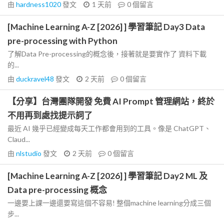
由
hardness1020
發文
1 天前
0
個留言
[Machine Learning A-Z [2026] ] 學習筆記 Day3 Data
pre-processing with Python
了解Data Pre-processing的概念後，接著就是要實作了 資料下載
的...
由
duckravel48
發文
2 天前
0
個留言
【分享】台灣團隊開發 免費 AI Prompt 管理網站，終於
不用再到處找提示詞了
最近 AI 幾乎已經變成每天工作都會用到的工具。像是 ChatGPT、
Claud...
由
nlstudio
發文
2 天前
0
個留言
[Machine Learning A-Z [2026] ] 學習筆記 Day2 ML 及
Data pre-processing 概念
一邊要上課一邊還要寫這個不容易! 整個machine learning分成三個
步...