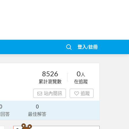
登入/註冊
8526
0
人
累計瀏覽數
在追蹤
站內簡訊
追蹤
0
0
請回答
最佳解答