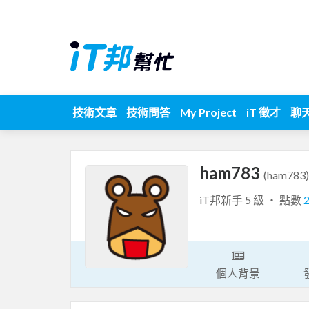
技術文章
技術問答
My Project
iT 徵才
聊
ham783
(ham783)
iT邦新手 5 級 ‧ 點數
個人背景