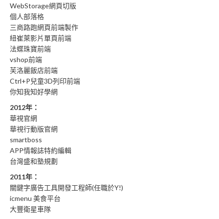
WebStorage網頁切版
個人部落格
三商路跑網頁前端製作
紐崔萊影片單頁前端
法蝶珠寶前端
vshop前端
芙洛麗飯店前端
Ctrl+P兒童3D列印前端
你知我知好學網
2012年：
華視官網
華視行動版官網
smartboss
APP情報誌特約編輯
台灣盛和塾規劃
2011年：
關鍵字廣告工具開發工程師(任職於Y!)
icmenu 美食平台
大豐衛星車隊