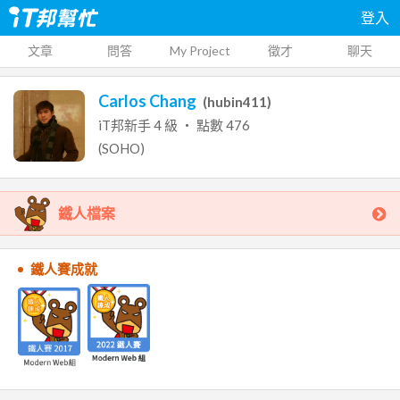
登入
文章
問答
My Project
徵才
聊天
Carlos Chang
(
hubin411
)
iT邦新手
4
級 ‧ 點數
476
(SOHO)
鐵人檔案
鐵人賽成就