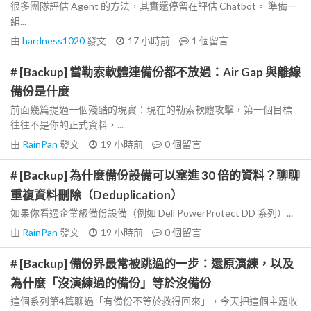
很多團隊評估 Agent 的方法，其實還停留在評估 Chatbot。 準備一
組...
由
hardness1020
發文
17 小時前
1
個留言
# [Backup] 當勒索軟體連備份都不放過：Air Gap 與離線
備份是什麼
前面幾篇提過一個殘酷的現實：現在的勒索軟體攻擊，第一個目標
往往不是你的正式資料，...
由
RainPan
發文
19 小時前
0
個留言
# [Backup] 為什麼備份設備可以塞進 30 倍的資料？聊聊
重複資料刪除（Deduplication）
如果你看過企業級備份設備（例如 Dell PowerProtect DD 系列）...
由
RainPan
發文
19 小時前
0
個留言
# [Backup] 備份界最常被跳過的一步：還原演練，以及
為什麼「沒演練過的備份」等於沒備份
這個系列第4篇聊過「有備份不等於救得回來」，今天把這個主題收