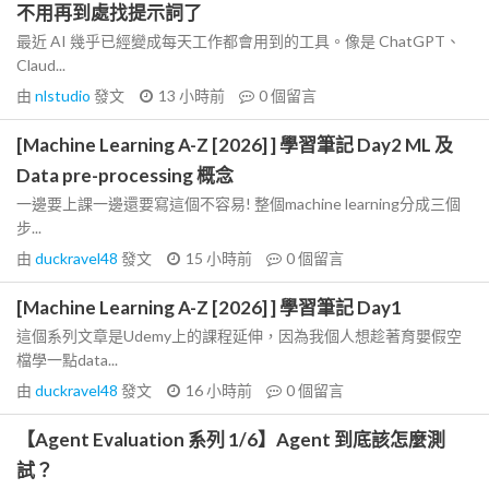
不用再到處找提示詞了
最近 AI 幾乎已經變成每天工作都會用到的工具。像是 ChatGPT、
Claud...
由
nlstudio
發文
13 小時前
0
個留言
[Machine Learning A-Z [2026] ] 學習筆記 Day2 ML 及
Data pre-processing 概念
一邊要上課一邊還要寫這個不容易! 整個machine learning分成三個
步...
由
duckravel48
發文
15 小時前
0
個留言
[Machine Learning A-Z [2026] ] 學習筆記 Day1
這個系列文章是Udemy上的課程延伸，因為我個人想趁著育嬰假空
檔學一點data...
由
duckravel48
發文
16 小時前
0
個留言
【Agent Evaluation 系列 1/6】Agent 到底該怎麼測
試？