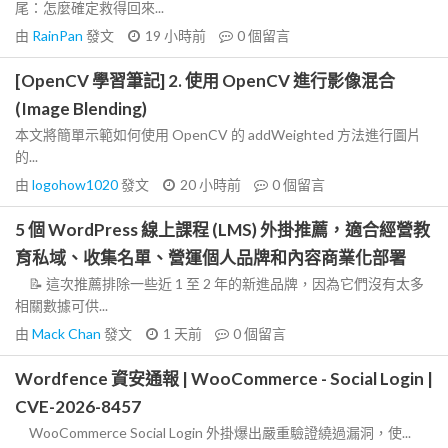
尾：怎麼確定救得回來...
由
RainPan
發文
19 小時前
0
個留言
[OpenCV 學習筆記] 2. 使用 OpenCV 進行影像混合
(Image Blending)
本文將簡單示範如何使用 OpenCV 的 addWeighted 方法進行圖片
的...
由
logohow1020
發文
20 小時前
0
個留言
5 個 WordPress 線上課程 (LMS) 外掛推薦，適合經營教
育私域、收集名單、營運個人品牌和內容商業化部署
📝 這次推薦排除一些近 1 至 2 年的新進品牌，因為它們沒有太多
相關數據可供...
由
Mack Chan
發文
1 天前
0
個留言
Wordfence 資安通報 | WooCommerce - Social Login |
CVE-2026-8457
WooCommerce Social Login 外掛爆出嚴重驗證繞過漏洞，使...