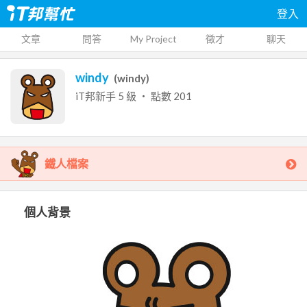
登入
文章
問答
My Project
徵才
聊天
windy
(
windy
)
iT邦新手
5
級 ‧ 點數
201
鐵人檔案
個人背景