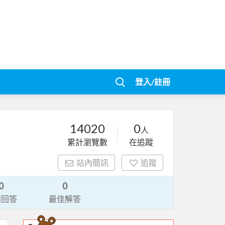
登入/註冊
14020
0
人
累計瀏覽數
在追蹤
站內簡訊
追蹤
0
0
請回答
最佳解答