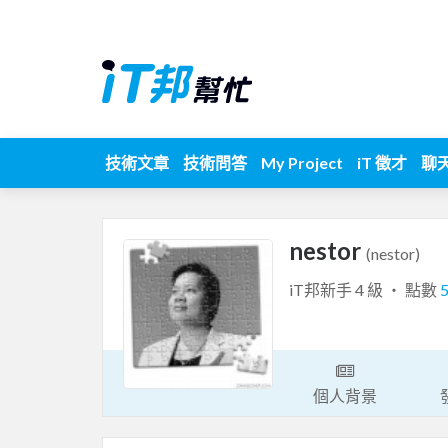
技術文章
技術問答
My Project
iT 徵才
聊
nestor
(nestor)
iT邦新手 4 級 ‧ 點數
個人背景