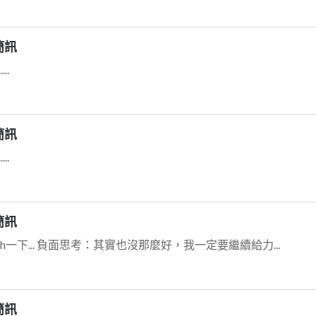
簡訊
..
簡訊
..
簡訊
一下... 負面思考：其實也沒那麼好，我一定要繼續給力...
簡訊