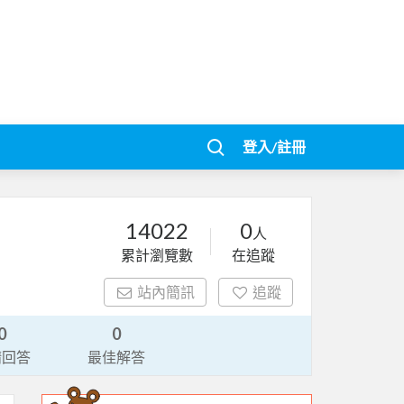
登入/註冊
14022
0
人
累計瀏覽數
在追蹤
站內簡訊
追蹤
0
0
請回答
最佳解答