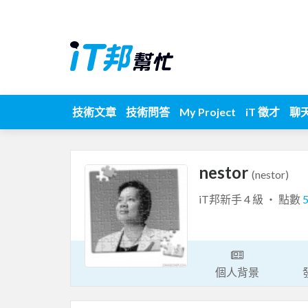
技術文章
技術問答
My Project
iT 徵才
聊
nestor
(nestor)
iT邦新手 4 級 ‧ 點數
個人背景